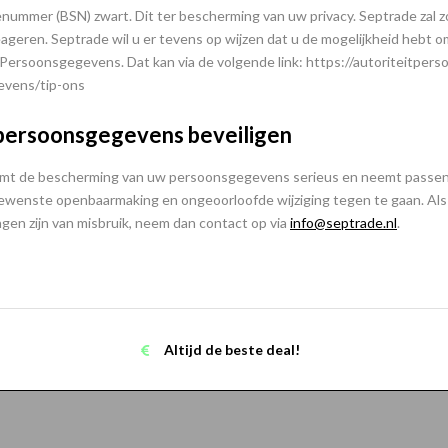
nummer (BSN) zwart. Dit ter bescherming van uw privacy. Septrade zal zo 
ageren. Septrade wil u er tevens op wijzen dat u de mogelijkheid hebt om
 Persoonsgegevens. Dat kan via de volgende link: https://autoriteitper
vens/tip-ons
 persoonsgegevens beveiligen
mt de bescherming van uw persoonsgegevens serieus en neemt passend
wenste openbaarmaking en ongeoorloofde wijziging tegen te gaan. Als u
ingen zijn van misbruik, neem dan contact op via
info@septrade.nl
.
Altijd de beste deal!