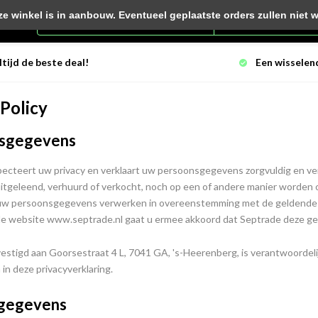
winkel is in aanbouw. Eventueel geplaatste orders zullen niet 
Alle categorieën
ltijd de beste deal!
Een wisselen
 Policy
sgegevens
ecteert uw privacy en verklaart uw persoonsgegevens zorgvuldig en ver
itgeleend, verhuurd of verkocht, noch op een of andere manier worden
 uw persoonsgegevens verwerken in overeenstemming met de geldende 
de website www.septrade.nl gaat u ermee akkoord dat Septrade deze g
estigd aan Goorsestraat 4 L, 7041 GA, 's-Heerenberg, is verantwoordel
n deze privacyverklaring.
gegevens