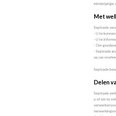
minderjarige,
Met welk
Septrade ver
- U te kunnen
- U te inform
- Om goederen
- Septrade a
op uw voorke
Septrade bewa
Delen v
Septrade verk
u of om te vo
verwerkersove
verwerkingsv