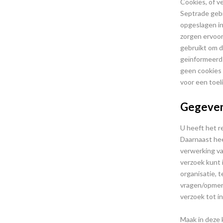
Cookies, of v
Septrade gebr
opgeslagen in
zorgen ervoor
gebruikt om d
geïnformeerd 
geen cookies 
voor een toel
Gegevens
U heeft het r
Daarnaast he
verwerking va
verzoek kunt
organisatie, 
vragen/opmer
verzoek tot i
Maak in deze