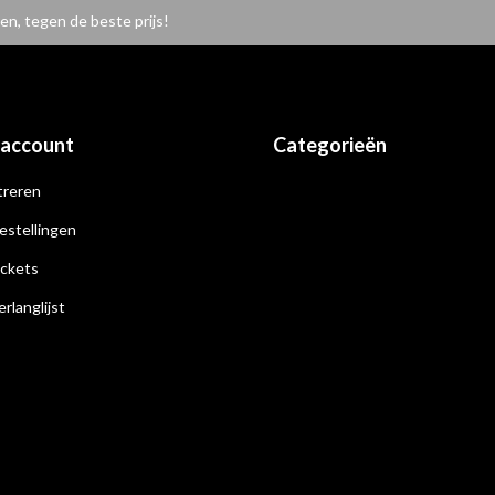
en, tegen de beste prijs!
 account
Categorieën
treren
estellingen
ickets
erlanglijst