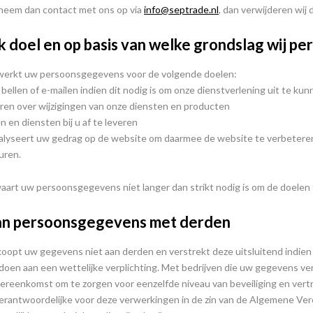
 neem dan contact met ons op via
info@septrade.nl
, dan verwijderen wij 
 doel en op basis van welke grondslag wij 
werkt uw persoonsgegevens voor de volgende doelen:
 bellen of e-mailen indien dit nodig is om onze dienstverlening uit te ku
eren over wijzigingen van onze diensten en producten
 en diensten bij u af te leveren
nalyseert uw gedrag op de website om daarmee de website te verbetere
uren.
art uw persoonsgegevens niet langer dan strikt nodig is om de doelen
an persoonsgegevens met derden
oopt uw gegevens niet aan derden en verstrekt deze uitsluitend indien 
ldoen aan een wettelijke verplichting. Met bedrijven die uw gegevens ve
reenkomst om te zorgen voor eenzelfde niveau van beveiliging en vertr
erantwoordelijke voor deze verwerkingen in de zin van de Algemene V