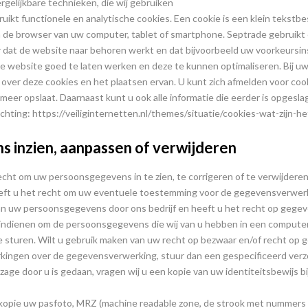
ergelijkbare technieken, die wij gebruiken
uikt functionele en analytische cookies. Een cookie is een klein tekstb
 de browser van uw computer, tablet of smartphone. Septrade gebruikt 
 dat de website naar behoren werkt en dat bijvoorbeeld uw voorkeurs
e website goed te laten werken en deze te kunnen optimaliseren. Bij uw
over deze cookies en het plaatsen ervan. U kunt zich afmelden voor cook
meer opslaat. Daarnaast kunt u ook alle informatie die eerder is opgesla
ichting: https://veiliginternetten.nl/themes/situatie/cookies-wat-zijn-
 inzien, aanpassen of verwijderen
echt om uw persoonsgegevens in te zien, te corrigeren of te verwijdere
eft u het recht om uw eventuele toestemming voor de gegevensverwerki
n uw persoonsgegevens door ons bedrijf en heeft u het recht op gegev
 indienen om de persoonsgegevens die wij van u hebben in een compute
te sturen. Wilt u gebruik maken van uw recht op bezwaar en/of recht op
kingen over de gegevensverwerking, stuur dan een gespecificeerd ver
nzage door u is gedaan, vragen wij u een kopie van uw identiteitsbewijs b
 kopie uw pasfoto, MRZ (machine readable zone, de strook met nummer