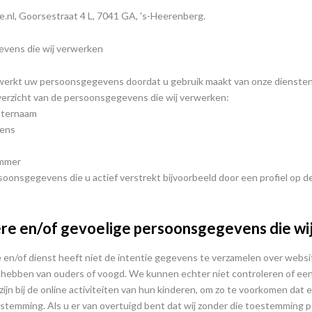
nl, Goorsestraat 4 L, 7041 GA, 's-Heerenberg.
vens die wij verwerken
erkt uw persoonsgegevens doordat u gebruik maakt van onze diensten e
verzicht van de persoonsgegevens die wij verwerken:
chternaam
vens
ummer
soonsgegevens die u actief verstrekt bijvoorbeeld door een profiel op 
re en/of gevoelige persoonsgegevens die wi
en/of dienst heeft niet de intentie gegevens te verzamelen over websiteb
ebben van ouders of voogd. We kunnen echter niet controleren of een 
zijn bij de online activiteiten van hun kinderen, om zo te voorkomen da
estemming. Als u er van overtuigd bent dat wij zonder die toestemming