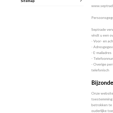
Sitemap
www.septrade.
Persoonsgege
Septrade verw
vindt u een o
- Voor- en a
- Adresgege
- E-mailadres
- Telefoonn
- Overige per
telefonisch
Bijzonde
Onze website 
toestemming h
betrokken te 
ouderlijke to