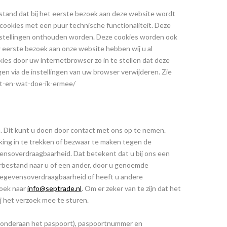
estand dat bij het eerste bezoek aan deze website wordt
cookies met een puur technische functionaliteit. Deze
instellingen onthouden worden. Deze cookies worden ook
 eerste bezoek aan onze website hebben wij u al
ies door uw internetbrowser zo in te stellen dat deze
gen via de instellingen van uw browser verwijderen. Zie
het-en-wat-doe-ik-ermee/
n. Dit kunt u doen door contact met ons op te nemen.
ng in te trekken of bezwaar te maken tegen de
ensoverdraagbaarheid. Dat betekent dat u bij ons een
rbestand naar u of een ander, door u genoemde
 gegevensoverdraagbaarheid of heeft u andere
zoek naar
info@septrade.nl
. Om er zeker van te zijn dat het
ij het verzoek mee te sturen.
s onderaan het paspoort), paspoortnummer en