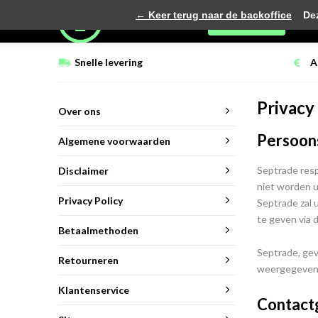
← Keer terug naar de backoffice
Deze 
Menu
Snelle levering
A
Privacy
Over ons
Persoon
Algemene voorwaarden
Septrade resp
Disclaimer
niet worden u
Privacy Policy
Septrade zal
te geven via 
Betaalmethoden
Septrade, gev
Retourneren
weergegeven i
Klantenservice
Contact